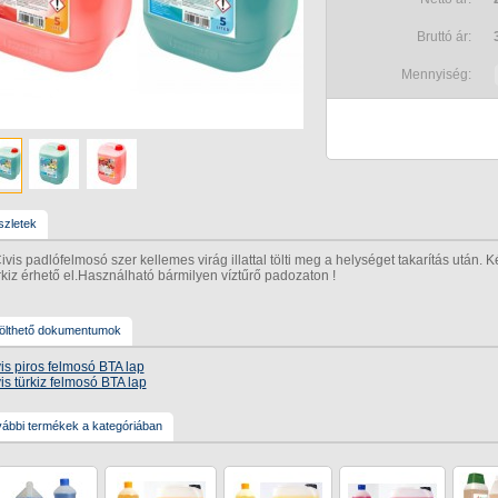
Bruttó ár:
Mennyiség:
zletek
ivis padlófelmosó szer kellemes virág illattal tölti meg a helységet takarítás után. K
kiz érhető el.Használható bármilyen víztűrő padozaton !
ölthető dokumentumok
is piros felmosó BTA lap
is türkiz felmosó BTA lap
ábbi termékek a kategóriában