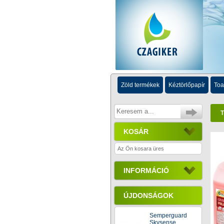
Zöld termékek
Kéztörlőpapír
Toa
T
KOSÁR
Az Ön kosara üres
INFORMÁCIÓ
ÚJDONSÁGOK
Semperguard
Skysense