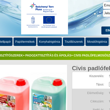
Elf
lettpapír
Papírtermékek
Konyhahigiénia
Tisztítószerek
Mosdóhigiénia
ISZTÍTÓSZEREK
>
PADOZATTISZTÍTÁS ÉS ÁPOLÁS
> CIVIS PADLÓFELMOSÓS
Civis padlóf
Kiszerelés:
5
Típus:
Elérhetőség:
Cikkszám:
Nettó ár: