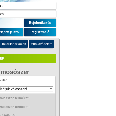
elejtett jelszó
Regisztráció
Takarítóeszközök
Munkavédelem
ZER
elmosószer
 liter
Válasszon terméket!
Válasszon terméket!
2 480Ft -tól