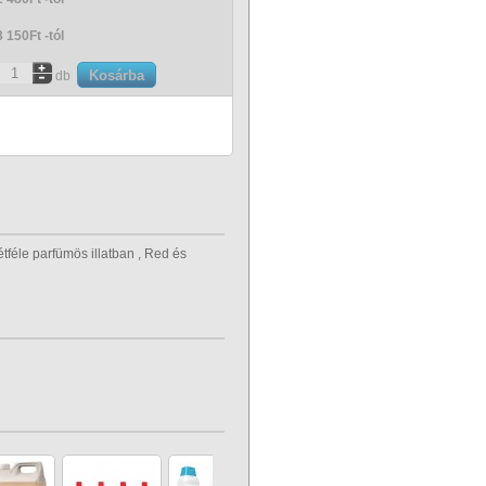
3 150Ft -tól
db
étféle parfümös illatban , Red és