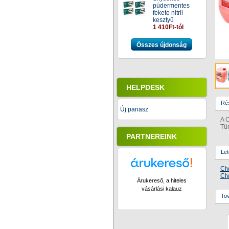
púdermentes
fekete nitril
kesztyű
1 410Ft-tól
Összes újdonság
HELPDESK
Rés
Új panasz
A C
Tür
PARTNEREINK
Let
Civ
Civ
Árukereső, a hiteles
vásárlási kalauz
Tov