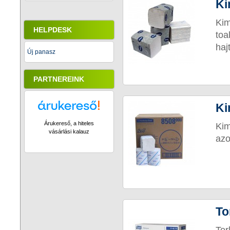
Ki
Kim
HELPDESK
to
hajt
Új panasz
PARTNEREINK
Ki
Árukereső, a hiteles
Kim
vásárlási kalauz
azo
To