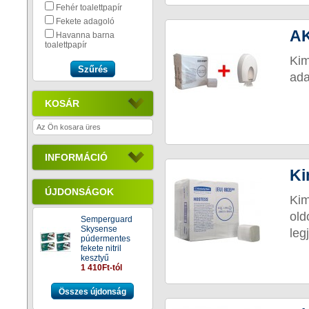
Fehér toalettpapír
Fekete adagoló
AK
Havanna barna
toalettpapír
Ki
ada
KOSÁR
Az Ön kosara üres
INFORMÁCIÓ
Ki
ÚJDONSÁGOK
Kim
old
Semperguard
Skysense
leg
púdermentes
fekete nitril
kesztyű
1 410Ft-tól
Összes újdonság