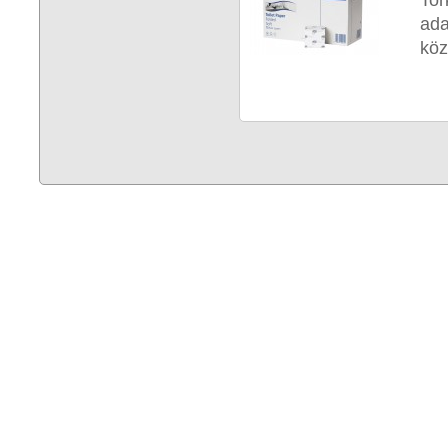
To
ada
köz