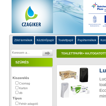
Zöld termékek
Kéztörlőpapír
Toalettpapír
Papírtermékek
Kon
TOALETTPAPÍR
> HAJTOGATOTT
SZŰRÉS
Lu
Kiszerelés
Lu
Csomag
to
Karton
Eco
db
min
Típus
Fehér adagoló