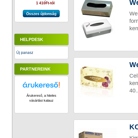
We
1 410Ft-tól
We
Összes újdonság
for
ken
HELPDESK
Új panasz
We
PARTNEREINK
Cel
ken
40..
Árukereső, a hiteles
vásárlási kalauz
KC