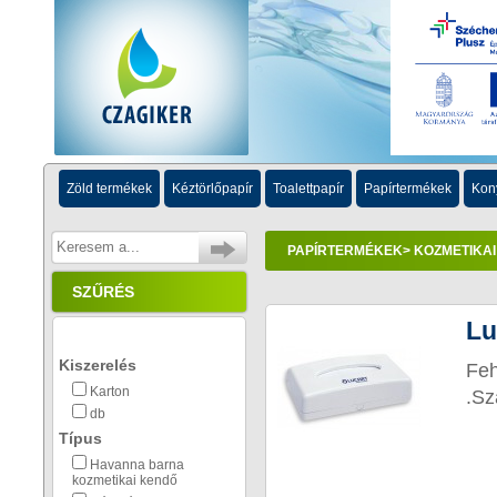
Zöld termékek
Kéztörlőpapír
Toalettpapír
Papírtermékek
Kon
PAPÍRTERMÉKEK
> KOZMETIKA
SZŰRÉS
Lu
Kiszerelés
Feh
Karton
.Sz
db
Típus
Havanna barna
kozmetikai kendő