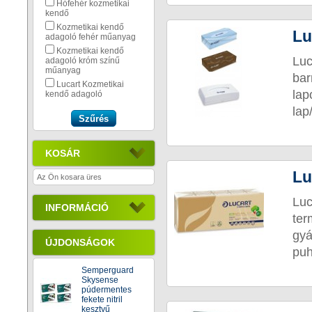
Hófehér kozmetikai
kendő
Kozmetikai kendő
Lu
adagoló fehér műanyag
Kozmetikai kendő
Luc
adagoló króm színű
műanyag
bar
Lucart Kozmetikai
la
kendő adagoló
lap
KOSÁR
Lu
Az Ön kosara üres
Luc
INFORMÁCIÓ
te
gyá
ÚJDONSÁGOK
puh
Semperguard
Skysense
púdermentes
fekete nitril
kesztyű