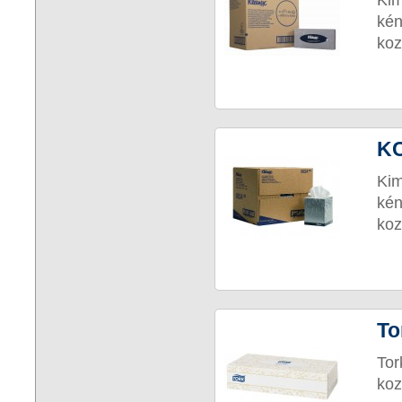
Kim
ké
koz
KC
Kim
ké
koz
To
To
koz