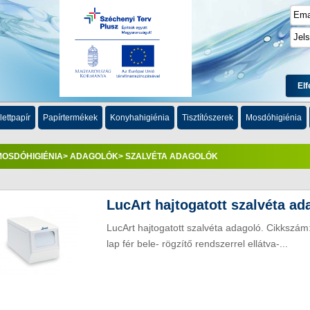
Elf
lettpapír
Papírtermékek
Konyhahigiénia
Tisztítószerek
Mosdóhigiénia
MOSDÓHIGIÉNIA
>
ADAGOLÓK
> SZALVÉTA ADAGOLÓK
LucArt hajtogatott szalvéta ad
LucArt hajtogatott szalvéta adagoló. Cikksz
lap fér bele- rögzítő rendszerrel ellátva-...