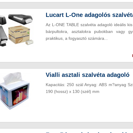
Lucart L-One adagolós szalvéta
Az L-ONE TABLE szalvéta adagoló ideális kis
bárpultokra, asztalokra pubokban vagy gyo
praktikus, a fogyasztó számára...
Vialli asztali szalvéta adagoló
Kapacitás: 250 szál Anyag: ABS m?anyag Sz
190 (hossz) x 130 (szél) mm