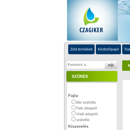
Zöld termékek
Kéztörlőpapír
Toa
SZŰRÉS
Fajta
Bár szalvéta
Fato adagoló
Vialli adagoló
szalvéta
Kiszerelés