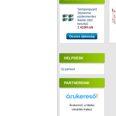
Semperguard
Skysense
púdermentes
fekete nitril
kesztyű
1 410Ft-tól
Összes újdonság
HELPDESK
Új panasz
PARTNEREINK
Árukereső, a hiteles
vásárlási kalauz