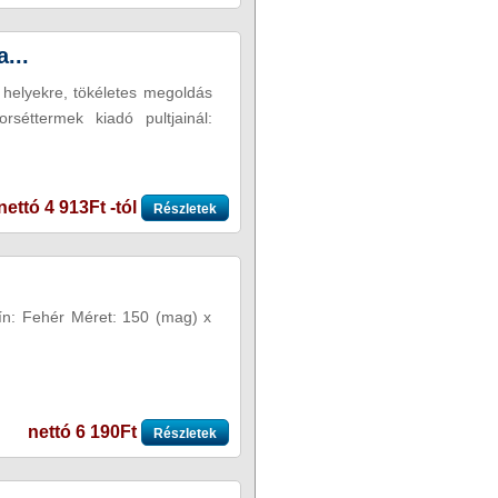
...
 helyekre, tökéletes megoldás
rséttermek kiadó pultjainál:
nettó 4 913Ft -tól
Részletek
ín: Fehér Méret: 150 (mag) x
nettó 6 190Ft
Részletek