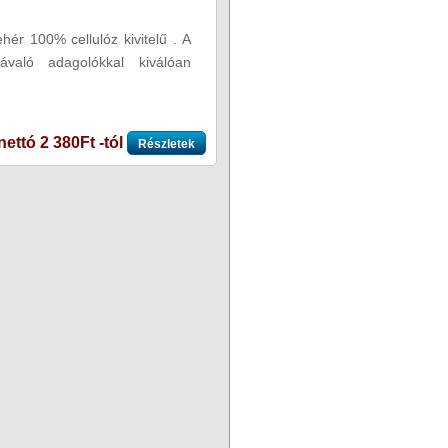
ér 100% cellulóz kivitelű . A
való adagolókkal kiválóan
nettó 2 380Ft -tól
Részletek