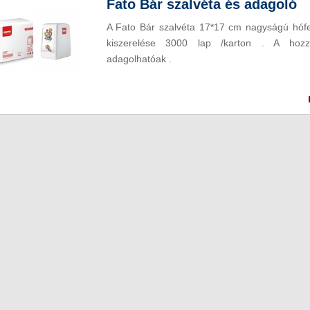
Fato Bár szalvéta és adagoló
A Fato Bár szalvéta 17*17 cm nagyságú hófeh
kiszerelése 3000 lap /karton . A hozzá
adagolhatóak .