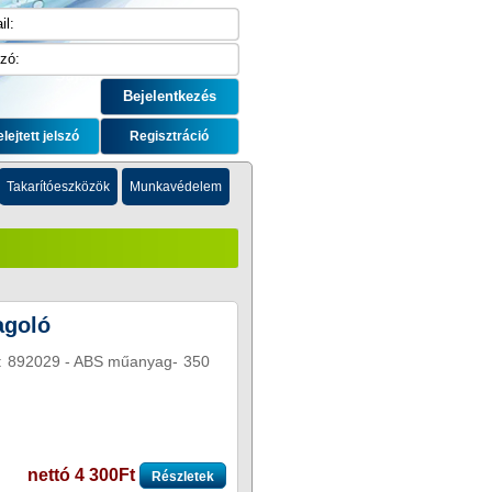
elejtett jelszó
Regisztráció
Takarítóeszközök
Munkavédelem
agoló
ám: 892029 - ABS műanyag- 350
nettó 4 300Ft
Részletek