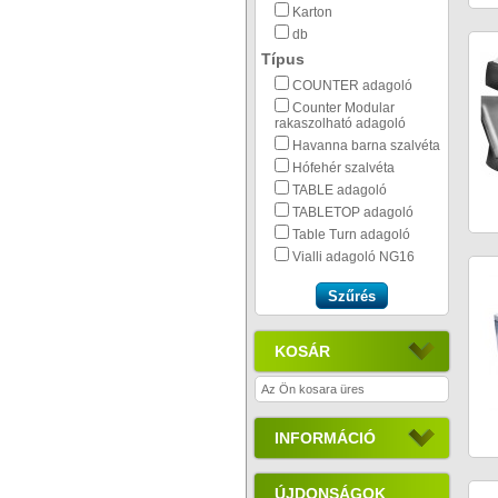
Karton
db
Típus
COUNTER adagoló
Counter Modular
rakaszolható adagoló
Havanna barna szalvéta
Hófehér szalvéta
TABLE adagoló
TABLETOP adagoló
Table Turn adagoló
Vialli adagoló NG16
KOSÁR
Az Ön kosara üres
INFORMÁCIÓ
ÚJDONSÁGOK