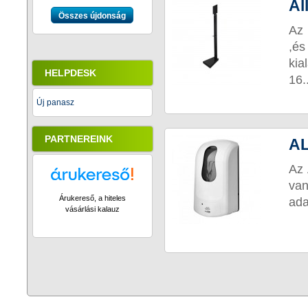
Ál
Összes újdonság
Az 
,és
kia
HELPDESK
16..
Új panasz
PARTNEREINK
AL
Az 
van
Árukereső, a hiteles
ada
vásárlási kalauz