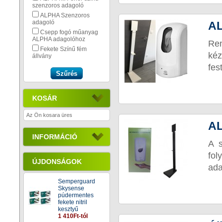
szenzoros adagoló
ALPHA Szenzoros
adagoló
AL
Csepp fogó műanyag
ALPHA adagolóhoz
Ren
Fekete Színű fém
kéz
állvány
fes
KOSÁR
Az Ön kosara üres
AL
INFORMÁCIÓ
A s
fol
ÚJDONSÁGOK
ada
Semperguard
Skysense
púdermentes
fekete nitril
kesztyű
1 410Ft-tól