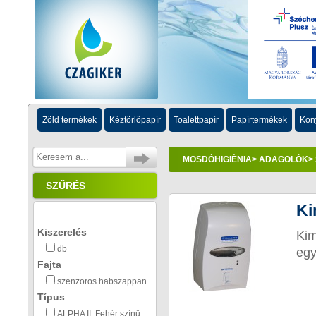
Zöld termékek
Kéztörlőpapír
Toalettpapír
Papírtermékek
Kon
MOSDÓHIGIÉNIA
>
ADAGOLÓK
>
SZŰRÉS
Ki
Kiszerelés
Kim
db
egy
Fajta
szenzoros habszappan
Típus
ALPHA II. Fehér színű