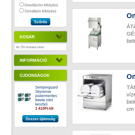
Gravitációs kifolyású
Szivattyús kifolyású
Om
ÁT
GÉ
KOSÁR
bel
Az Ön kosara üres
INFORMÁCIÓ
Om
ÚJDONSÁGOK
TÁ
Semperguard
Skysense
víz
púdermentes
fekete nitril
bel
kesztyű
cm 
1 410Ft-tól
Összes újdonság