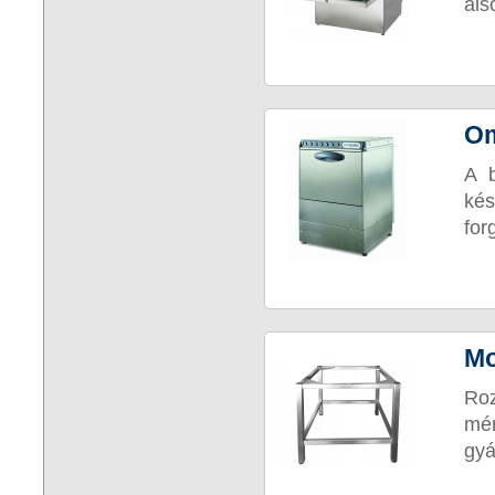
als
Om
A b
kés
for
Mo
Roz
mér
gyá