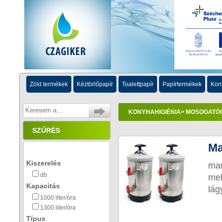
Zöld termékek
Kéztörlőpapír
Toalettpapír
Papírtermékek
Kon
KONYHAHIGIÉNIA
> MOSOGATÓ
SZŰRÉS
Ma
Kiszerelés
man
db
mel
Kapacitás
lág
1000 liter/óra
1300 liter/óra
Típus