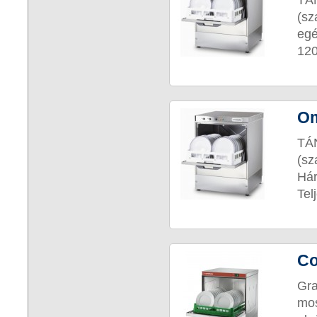
TÁ
(sz
egé
120
Om
TÁ
(sz
Há
Tel
Co
Gr
mos