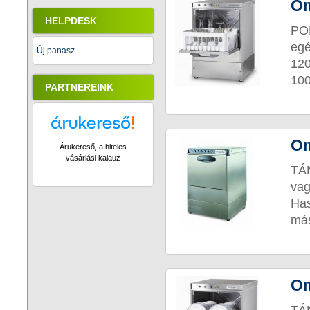
Om
HELPDESK
PO
egé
Új panasz
120
100
PARTNEREINK
Om
Árukereső, a hiteles
vásárlási kalauz
TÁN
vag
Ha
más
Om