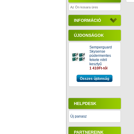
Az Ön kosara üres
INFORMÁCIÓ
ÚJDONSÁGOK
Semperguard
Skysense
púdermentes
fekete nitril
kesztyű
1 410Ft-tól
Összes újdonság
HELPDESK
Új panasz
PARTNEREINK