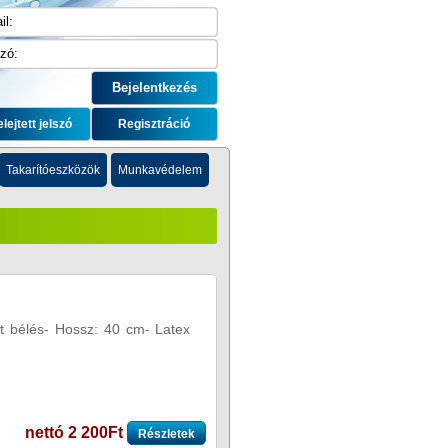
elejtett jelszó
Regisztráció
Takarítóeszközök
Munkavédelem
t bélés- Hossz: 40 cm- Latex
nettó 2 200Ft
Részletek