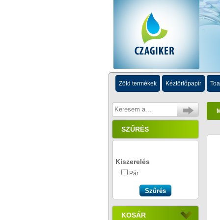
Zöld termékek
Kéztörlőpapír
Toa
SZŰRÉS
Kiszerelés
Pár
KOSÁR