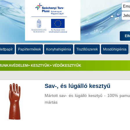
Elf
lettpapír
Papírtermékek
Konyhahigiénia
Tisztítószerek
Mosdóhigiénia
MUNKAVÉDELEM
>
KESZTYŰK
> VÉDŐKESZTYŰK
Sav-, és lúgálló kesztyű
Mártott sav- és lúgálló kesztyű - 100% pamu
mártás