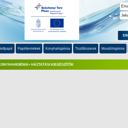
Elf
lettpapír
Papírtermékek
Konyhahigiénia
Tisztítószerek
Mosdóhigiénia
KONYHAHIGIÉNIA
> HÁZTATÁSI KIEGÉSZÍTŐK