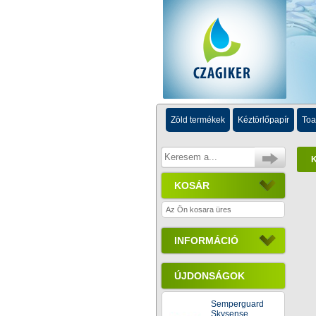
Zöld termékek
Kéztörlőpapír
Toa
KOSÁR
Az Ön kosara üres
INFORMÁCIÓ
ÚJDONSÁGOK
Semperguard
Skysense