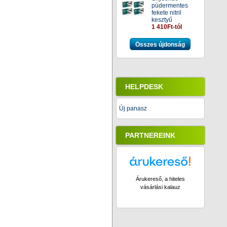
púdermentes
fekete nitril
kesztyű
1 410Ft-tól
Összes újdonság
HELPDESK
Új panasz
PARTNEREINK
Árukereső, a hiteles
vásárlási kalauz