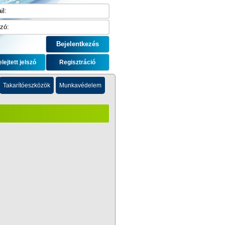
elejtett jelszó
Regisztráció
Takarítóeszközök
Munkavédelem