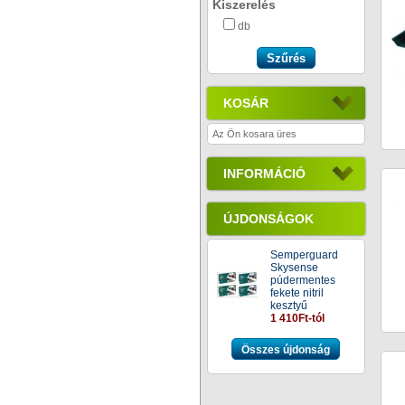
Kiszerelés
db
KOSÁR
Az Ön kosara üres
INFORMÁCIÓ
ÚJDONSÁGOK
Semperguard
Skysense
púdermentes
fekete nitril
kesztyű
1 410Ft-tól
Összes újdonság