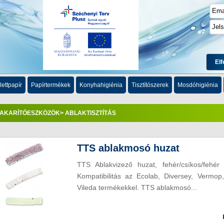
Elf
lettpapír
Papírtermékek
Konyhahigiénia
Tisztítószerek
Mosdóhigiénia
TAKARÍTÓESZKÖZÖK
> ABLAKTISZTÍTÁS
TTS ablakmosó huzat
TTS Ablakvizező huzat, fehér/csíkos/fehér 
Kompatibilitás az Ecolab, Diversey, Vermo
Vileda termékekkel. TTS ablakmosó...