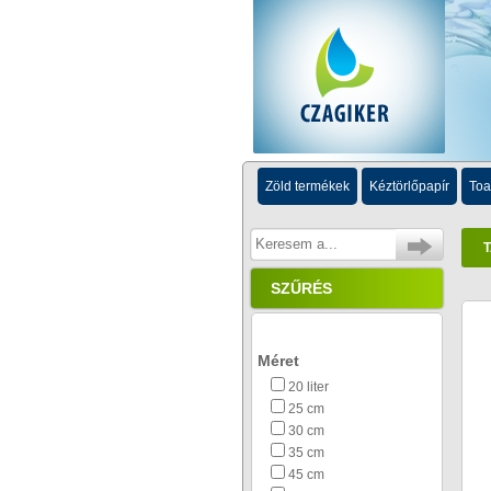
Zöld termékek
Kéztörlőpapír
Toa
SZŰRÉS
Méret
20 liter
25 cm
30 cm
35 cm
45 cm