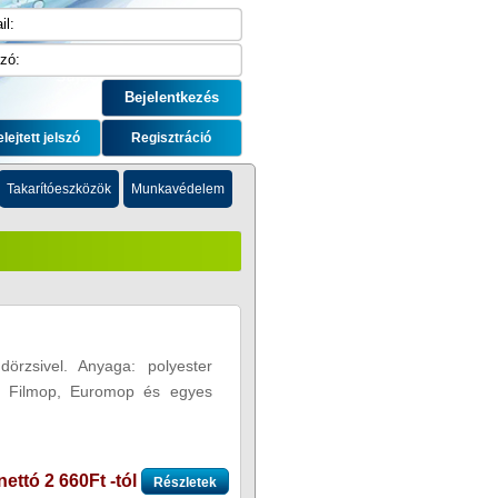
elejtett jelszó
Regisztráció
Takarítóeszközök
Munkavédelem
dörzsivel. Anyaga: polyester
p, Filmop, Euromop és egyes
nettó 2 660Ft -tól
Részletek