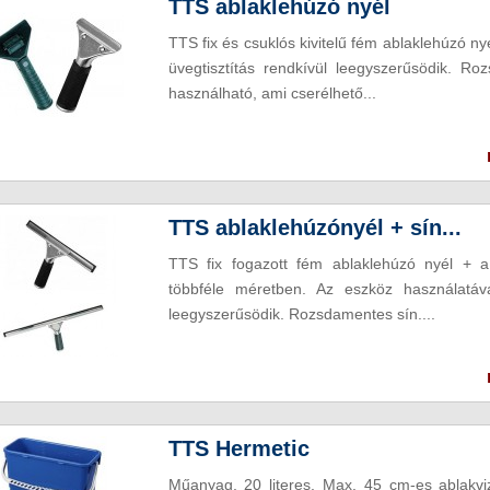
TTS ablaklehúzó nyél
TTS fix és csuklós kivitelű fém ablaklehúzó ny
üvegtisztítás rendkívül leegyszerűsödik. Ro
használható, ami cserélhető...
TTS ablaklehúzónyél + sín...
TTS fix fogazott fém ablaklehúzó nyél + a
többféle méretben. Az eszköz használatáva
leegyszerűsödik. Rozsdamentes sín....
TTS Hermetic
Műanyag, 20 literes. Max. 45 cm-es ablakv