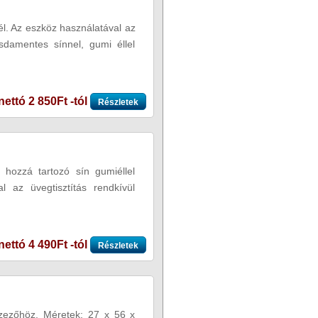
él. Az eszköz használatával az
zsdamentes sínnel, gumi éllel
nettó 2 850Ft -tól
Részletek
 hozzá tartozó sín gumiéllel
l az üvegtisztítás rendkívül
nettó 4 490Ft -tól
Részletek
izezőhöz. Méretek: 27 x 56 x