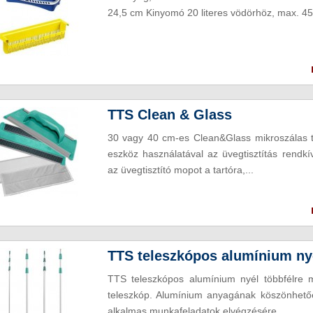
24,5 cm Kinyomó 20 literes vödörhöz, max. 4
TTS Clean & Glass
30 vagy 40 cm-es Clean&Glass mikroszálas 
eszköz használatával az üvegtisztítás rendkí
az üvegtisztító mopot a tartóra,...
TTS teleszkópos alumínium ny
TTS teleszkópos alumínium nyél többfélre 
teleszkóp. Alumínium anyagának köszönhető
alkalmas munkafeladatok elvégzésére...