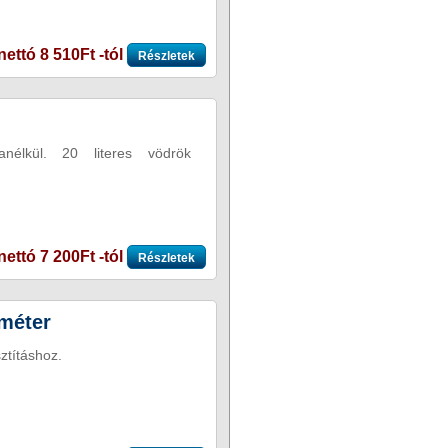
nettó 8 510Ft -tól
Részletek
élkül. 20 literes vödrök
nettó 7 200Ft -tól
Részletek
méter
ztításhoz.