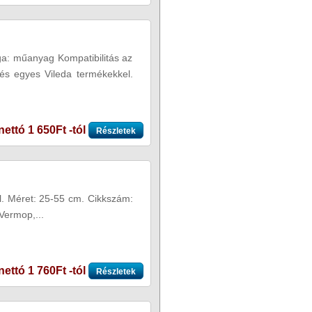
aga: műanyag Kompatibilitás az
és egyes Vileda termékekkel.
nettó 1 650Ft -tól
Részletek
. Méret: 25-55 cm. Cikkszám:
Vermop,...
nettó 1 760Ft -tól
Részletek