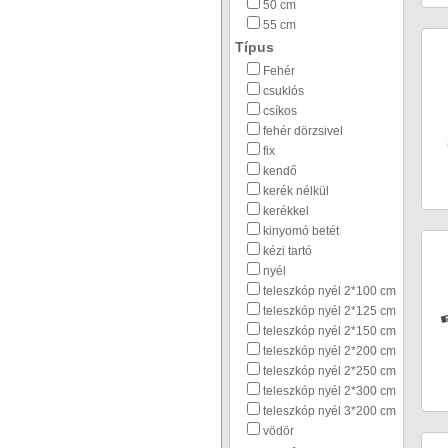
50 cm
55 cm
Típus
Fehér
csuklós
csíkos
fehér dörzsivel
fix
kendő
kerék nélkül
kerékkel
kinyomó betét
kézi tartó
nyél
teleszkóp nyél 2*100 cm
teleszkóp nyél 2*125 cm
teleszkóp nyél 2*150 cm
teleszkóp nyél 2*200 cm
teleszkóp nyél 2*250 cm
teleszkóp nyél 2*300 cm
teleszkóp nyél 3*200 cm
vödör