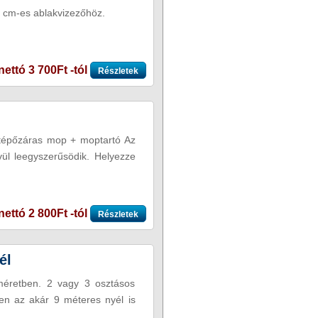
5 cm-es ablakvizezőhöz.
nettó 3 700Ft -tól
Részletek
tépőzáras mop + moptartó Az
vül leegyszerűsödik. Helyezze
nettó 2 800Ft -tól
Részletek
él
méretben. 2 vagy 3 osztásos
en az akár 9 méteres nyél is