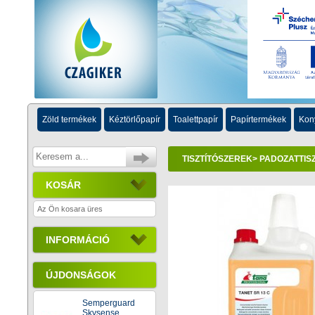
Zöld termékek
Kéztörlőpapír
Toalettpapír
Papírtermékek
Kon
TISZTÍTÓSZEREK
>
PADOZATTISZ
KOSÁR
Az Ön kosara üres
INFORMÁCIÓ
ÚJDONSÁGOK
Semperguard
Skysense