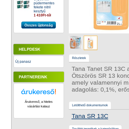
púdermentes
fekete nitril
kesztyű
1 410Ft-tól
Összes újdonság
HELPDESK
Részletek
Új panasz
Tana Tanet SR 13C al
Ötszörös SR 13 konce
PARTNEREINK
amely valamennyi mo
adagolás: 0,1%, erő
Árukereső, a hiteles
Letölthető dokumentumok
vásárlási kalauz
Tana SR 13C
További termékek a kategóriában