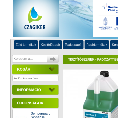
Zöld termékek
Kéztörlőpapír
Toalettpapír
Papírtermékek
Kon
TISZTÍTÓSZEREK
>
PADOZATTISZ
KOSÁR
Az Ön kosara üres
INFORMÁCIÓ
ÚJDONSÁGOK
Semperguard
Skysense