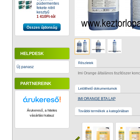
púdermentes
fekete nitril
kesztyű
1 410Ft-tól
Összes újdonság
HELPDESK
Részletek
Új panasz
Imi Orange általános tiszítószer konce
PARTNEREINK
Letölthető dokumentumok
IMI ORANGE BTA LAP
Árukereső, a hiteles
További termékek a kategóriában
vásárlási kalauz