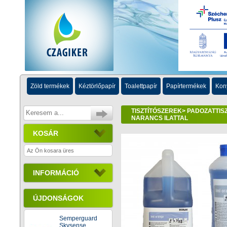
Zöld termékek
Kéztörlőpapír
Toalettpapír
Papírtermékek
Kon
TISZTÍTÓSZEREK
>
PADOZATTISZ
NARANCS ILATTAL
KOSÁR
Az Ön kosara üres
INFORMÁCIÓ
ÚJDONSÁGOK
Semperguard
Skysense