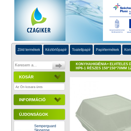
Zöld termékek
Kéztörlőpapír
Toalettpapír
Papírtermékek
Kon
KONYHAHIGIÉNIA
>
ELVITELES
HP6-1 RÉSZES 150*150*70MM 
KOSÁR
Az Ön kosara üres
INFORMÁCIÓ
ÚJDONSÁGOK
Semperguard
Skysense