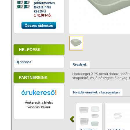
púdermentes
fekete nitril
kesztyű
1 410Ft-tól
Összes újdonság
HELPDESK
Új panasz
Részletek
Hamburger XPS menü doboz, fehér s
PARTNEREINK
strapabíró, és jó hőszigetelő anyag
További termékek a kategóriában
Árukereső, a hiteles
vásárlási kalauz