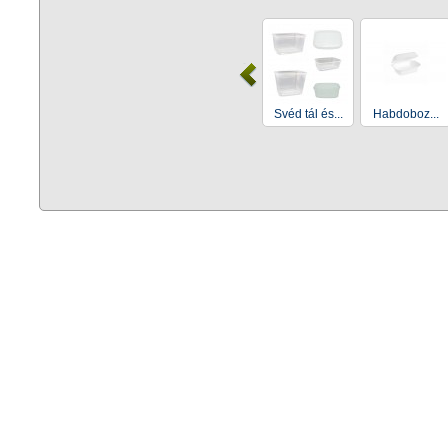
Svéd tál és...
Habdoboz...