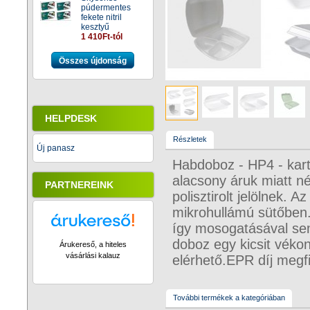
púdermentes
fekete nitril
kesztyű
1 410Ft-tól
Összes újdonság
HELPDESK
Részletek
Új panasz
Habdoboz - HP4 - kart
alacsony áruk miatt 
PARTNEREINK
polisztirolt jelölnek.
mikrohullámú sütőben.
így mosogatásával sem 
doboz egy kicsit véko
Árukereső, a hiteles
vásárlási kalauz
elérhető.EPR díj megf
További termékek a kategóriában