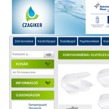
Zöld termékek
Kéztörlőpapír
Toalettpapír
Papírtermékek
Kon
KONYHAHIGIÉNIA
>
ELVITELES
KOSÁR
Az Ön kosara üres
INFORMÁCIÓ
ÚJDONSÁGOK
Semperguard
Skysense