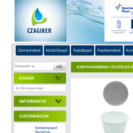
Zöld termékek
Kéztörlőpapír
Toalettpapír
Papírtermékek
Kon
KONYHAHIGIÉNIA
>
ELVITELES
KOSÁR
Az Ön kosara üres
INFORMÁCIÓ
ÚJDONSÁGOK
Semperguard
Skysense