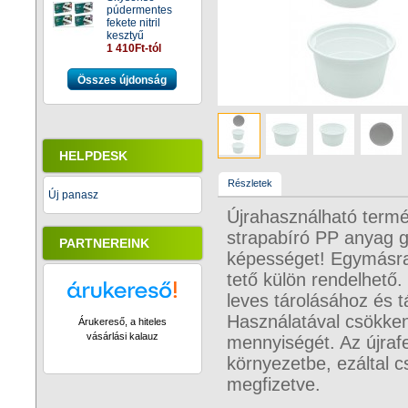
púdermentes
fekete nitril
kesztyű
1 410Ft-tól
Összes újdonság
HELPDESK
Részletek
Új panasz
Újrahasználható termé
strapabíró PP anyag ga
PARTNEREINK
képességet! Egymásra 
tető külön rendelhető.
leves tárolásához és 
Használatával csökken
Árukereső, a hiteles
vásárlási kalauz
mennyiségét. Az újraf
környezetbe, ezáltal 
megfizetve.