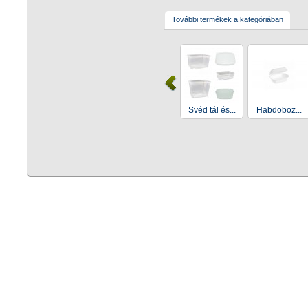
További termékek a kategóriában
Svéd tál és...
Habdoboz...