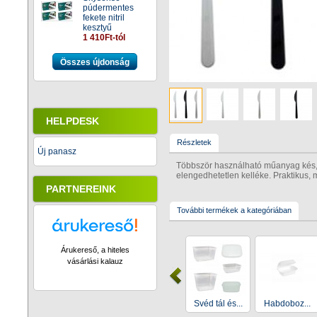
púdermentes
fekete nitril
kesztyű
1 410Ft-tól
Összes újdonság
HELPDESK
Részletek
Új panasz
Többször használható műanyag kés,
elengedhetetlen kelléke. Praktikus, 
PARTNEREINK
További termékek a kategóriában
Árukereső, a hiteles
vásárlási kalauz
Svéd tál és...
Habdoboz...