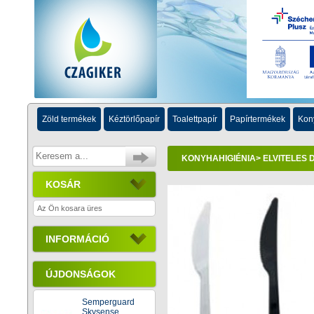
Zöld termékek
Kéztörlőpapír
Toalettpapír
Papírtermékek
Kon
KONYHAHIGIÉNIA
>
ELVITELES
KOSÁR
Az Ön kosara üres
INFORMÁCIÓ
ÚJDONSÁGOK
Semperguard
Skysense