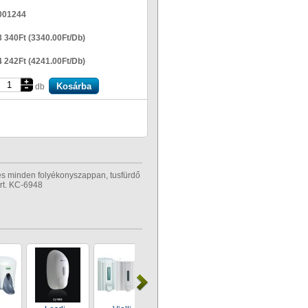
001244
3 340Ft (3340.00Ft/Db)
4 242Ft (4241.00Ft/Db)
db
es minden folyékonyszappan, tusfürdő
rt. KC-6948