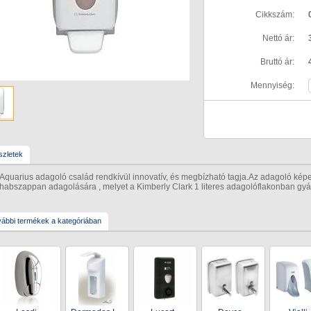
Cikkszám:
Nettó ár:
Bruttó ár:
Mennyiség:
zletek
Aquarius adagoló család rendkívül innovatív, és megbízható tagja.Az adagoló kép
habszappan adagolására , melyet a Kimberly Clark 1 literes adagolóflakonban gyá
ábbi termékek a kategóriában