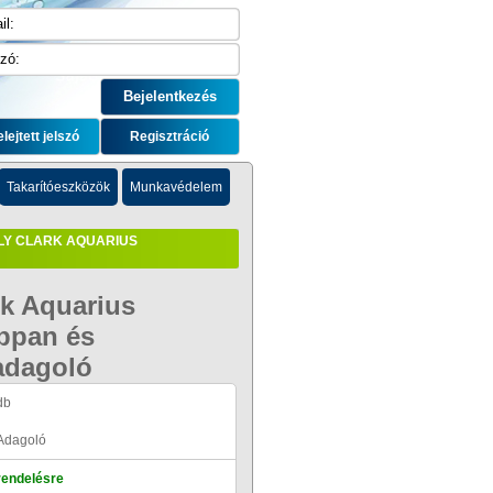
elejtett jelszó
Regisztráció
Takarítóeszközök
Munkavédelem
LY CLARK AQUARIUS
rk Aquarius
ppan és
adagoló
db
Adagoló
rendelésre