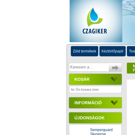
Zöld termékek
Kéztörlőpapír
Toa
KOSÁR
Az Ön kosara üres
INFORMÁCIÓ
ÚJDONSÁGOK
Semperguard
Skysense