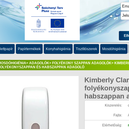
Elf
lettpapír
Papírtermékek
Konyhahigiénia
Tisztítószerek
Mosdóhigiénia
MOSDÓHIGIÉNIA
>
ADAGOLÓK
>
FOLYÉKONY SZAPPAN ADAGOLÓK
> KIMBER
FOLYÉKONYSZAPPAN ÉS HABSZAPPAN ADAGOLÓ
Kimberly Cla
folyékonysza
habszappan 
Kiszerelés:
Fajta:
Elérhetőség: