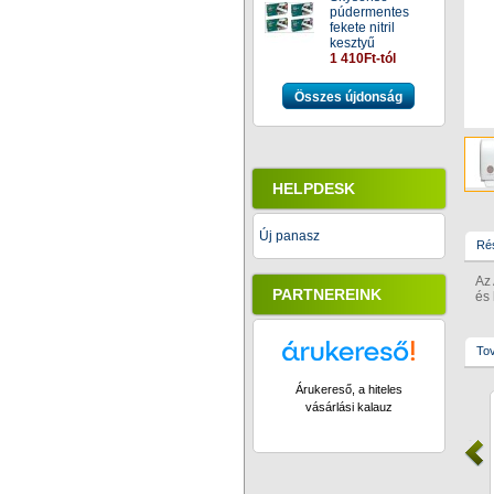
púdermentes
fekete nitril
kesztyű
1 410Ft-tól
Összes újdonság
HELPDESK
Új panasz
Rés
Az 
PARTNEREINK
és 
Tov
Árukereső, a hiteles
vásárlási kalauz