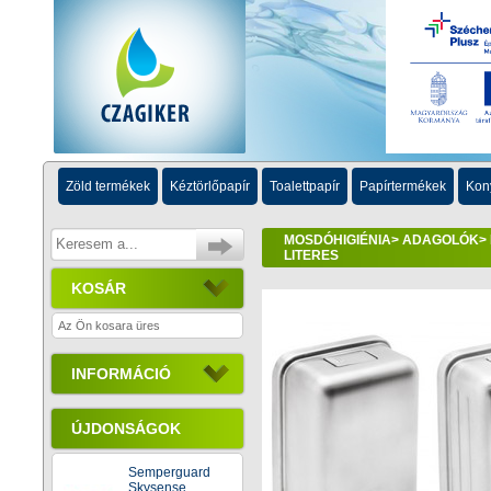
Zöld termékek
Kéztörlőpapír
Toalettpapír
Papírtermékek
Kon
MOSDÓHIGIÉNIA
>
ADAGOLÓK
>
LITERES
KOSÁR
Az Ön kosara üres
INFORMÁCIÓ
ÚJDONSÁGOK
Semperguard
Skysense