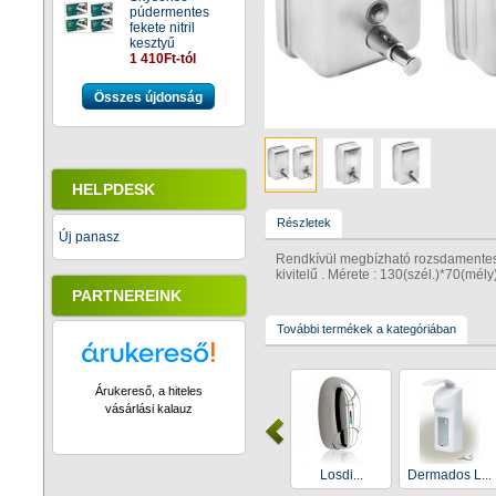
púdermentes
fekete nitril
kesztyű
1 410Ft-tól
Összes újdonság
HELPDESK
Részletek
Új panasz
Rendkívül megbízható rozsdamentes 
kivitelű . Mérete : 130(szél.)*70(mé
PARTNEREINK
További termékek a kategóriában
Árukereső, a hiteles
vásárlási kalauz
Losdi...
Dermados L...