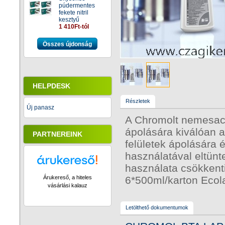
púdermentes
fekete nitril
kesztyű
1 410Ft-tól
Összes újdonság
HELPDESK
Részletek
Új panasz
A Chromolt nemesacél
ápolására kiválóan 
PARTNEREINK
felületek ápolására é
használatával eltünt
használata csökkenti
Árukereső, a hiteles
6*500ml/karton Ecol
vásárlási kalauz
Letölthető dokumentumok