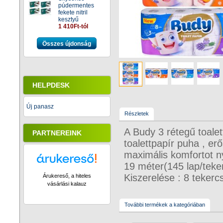
púdermentes
fekete nitril
kesztyű
1 410Ft-tól
Összes újdonság
HELPDESK
Új panasz
Részletek
A Budy 3 rétegű toalet
PARTNEREINK
toalettpapír puha , erő
maximális komfortot n
19 méter(145 lap/teker
Kiszerelése : 8 tekerc
Árukereső, a hiteles
vásárlási kalauz
További termékek a kategóriában