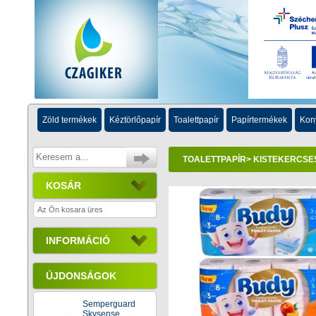
Zöld termékek
Kéztörlőpapír
Toalettpapír
Papírtermékek
Kon
TOALETTPAPÍR
>
KISTEKERCSE
KOSÁR
Az Ön kosara üres
INFORMÁCIÓ
ÚJDONSÁGOK
Semperguard
Skysense