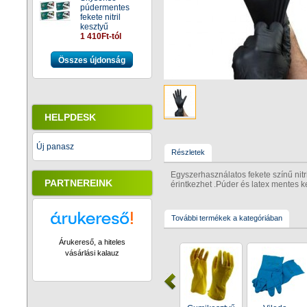
púdermentes
fekete nitril
kesztyű
1 410Ft-tól
Összes újdonság
HELPDESK
Új panasz
Részletek
Egyszerhasználatos fekete színű nitri
PARTNEREINK
érintkezhet .Púder és latex mentes k
További termékek a kategóriában
Árukereső, a hiteles
vásárlási kalauz