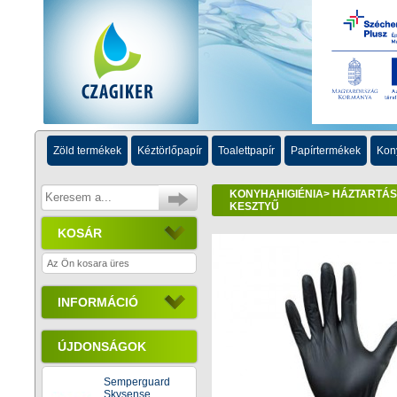
Zöld termékek
Kéztörlőpapír
Toalettpapír
Papírtermékek
Kon
KONYHAHIGIÉNIA
>
HÁZTARTÁSI
KESZTYŰ
KOSÁR
Az Ön kosara üres
INFORMÁCIÓ
ÚJDONSÁGOK
Semperguard
Skysense