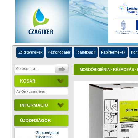
Zöld termékek
Kéztörlőpapír
Toalettpapír
Papírtermékek
Kon
MOSDÓHIGIÉNIA
>
KÉZMOSÁS
>
KOSÁR
Az Ön kosara üres
INFORMÁCIÓ
ÚJDONSÁGOK
Semperguard
Skysense