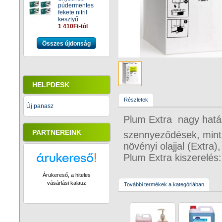
púdermentes
fekete nitril
kesztyű
1 410Ft-tól
Összes újdonság
HELPDESK
Részletek
Új panasz
Plum Extra  nagy hatá
PARTNEREINK
szennyeződések, mint d
növényi olajjal (Extra)
Plum Extra kiszerelés:
Árukereső, a hiteles
vásárlási kalauz
További termékek a kategóriában