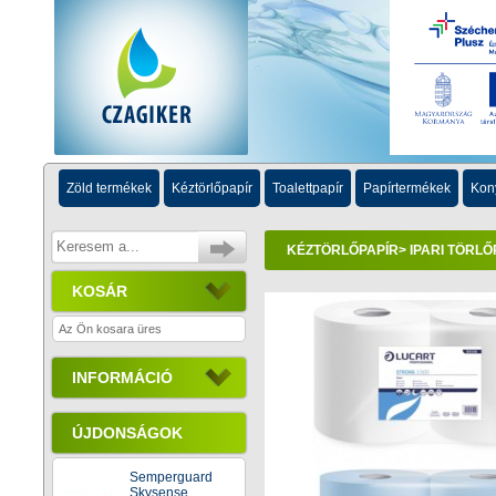
Zöld termékek
Kéztörlőpapír
Toalettpapír
Papírtermékek
Kon
KÉZTÖRLŐPAPÍR
>
IPARI TÖRL
KOSÁR
Az Ön kosara üres
INFORMÁCIÓ
ÚJDONSÁGOK
Semperguard
Skysense