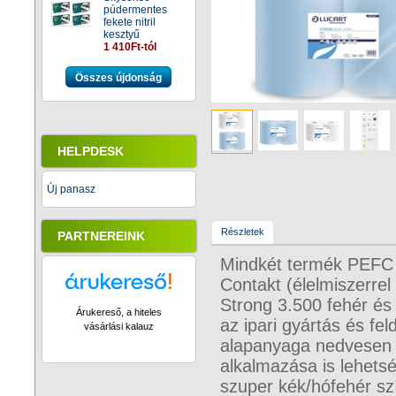
púdermentes
fekete nitril
kesztyű
1 410Ft-tól
Összes újdonság
HELPDESK
Új panasz
Részletek
PARTNEREINK
Mindkét termék PEFC 
Contakt (élelmiszerrel 
Strong 3.500 fehér és 
Árukereső, a hiteles
az ipari gyártás és fel
vásárlási kalauz
alapanyaga nedvesen s
alkalmazása is lehetsé
szuper kék/hófehér szí