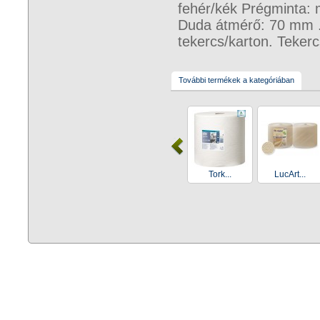
fehér/kék Prégminta: 
Duda átmérő: 70 mm . 
tekercs/karton. Teker
További termékek a kategóriában
Tork...
LucArt...