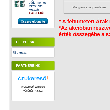
púdermentes
fekete nitril
Magyarország területén
kesztyű
1 410Ft-tól
* A feltüntetett Árak
Összes újdonság
*Az akcióban résztv
érték összegébe a sz
HELPDESK
Új panasz
PARTNEREINK
Árukereső, a hiteles
vásárlási kalauz