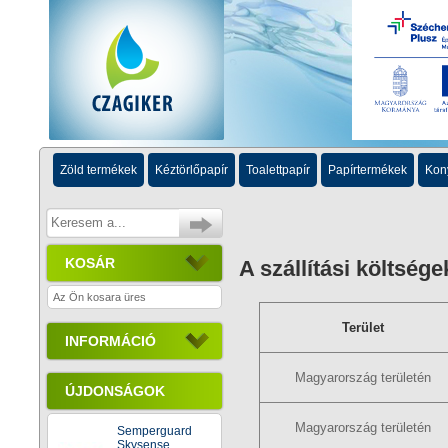
Zöld termékek
Kéztörlőpapír
Toalettpapír
Papírtermékek
Kon
KOSÁR
A szállítási költsége
Az Ön kosara üres
Terület
INFORMÁCIÓ
Magyarország területén
ÚJDONSÁGOK
Magyarország területén
Semperguard
Skysense